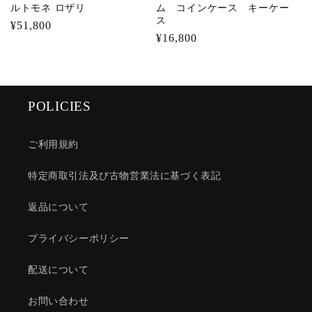
ルトモネ ロザリ
ム コインケース キーケー
ス
通
¥51,800
通
¥16,800
常
常
価
価
格
格
POLICIES
ご利用規約
特定商取引法及び古物営業法に基づく表記
返品について
プライバシーポリシー
配送について
お問い合わせ