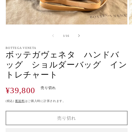
モ
ー
の
1
/
16
ダ
ル
で
BOTTEGA VENETA
ボッテガヴェネタ ハンドバ
メ
デ
ッグ ショルダーバッグ イン
ィ
ア
トレチャート
(1)
(2
を
開
通
¥39,800
売り切れ
く
常
価
(税込)
配送料
はご購入時に計算されます。
格
売り切れ