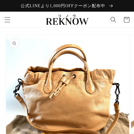
コンテン
公式LINEより1,000円OFFクーポン配布中
ツに進む
カ
ー
ト
商品情報
にスキッ
プ