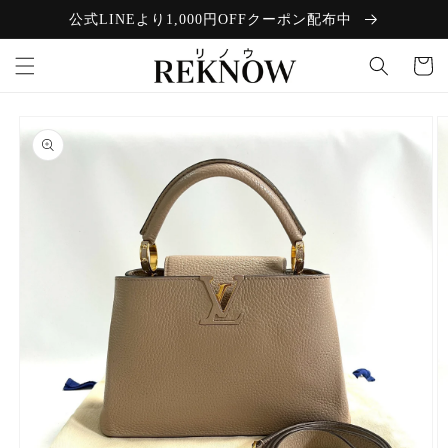
コンテン
公式LINEより1,000円OFFクーポン配布中
ツに進む
カ
ー
ト
商品情報
にスキッ
プ