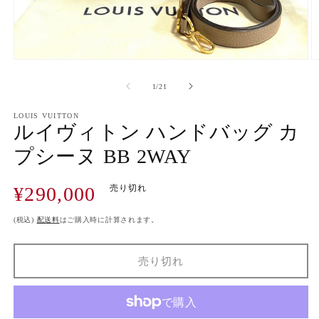
モ
ー
の
1
/
21
ダ
ル
で
LOUIS VUITTON
ルイヴィトン ハンドバッグ カ
メ
デ
プシーヌ BB 2WAY
ィ
ア
(1)
(2
通
¥290,000
売り切れ
を
開
常
く
価
(税込)
配送料
はご購入時に計算されます。
格
売り切れ