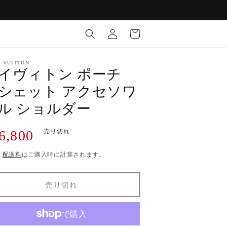
ロ
カ
グ
ー
イ
ト
ン
S VUITTON
イヴィトン ポーチ
シェット アクセソワ
ル ショルダー
6,800
売り切れ
)
配送料
はご購入時に計算されます。
売り切れ