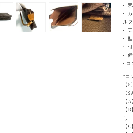
• 
• 
ルダ
• 実寸
• 
• 
• 
• 
*コ
【S
【S
【A
【B
し
【C