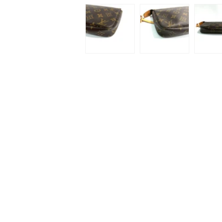
ィ
ア
(1)
を
開
く