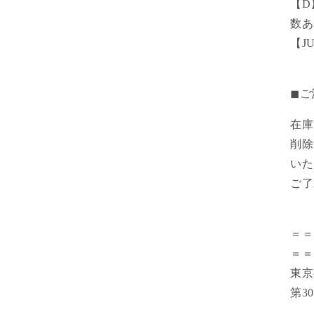
【D
数あ
【J
◼︎
在庫
削除
いた
ご了
＝＝
＝＝
東
第30