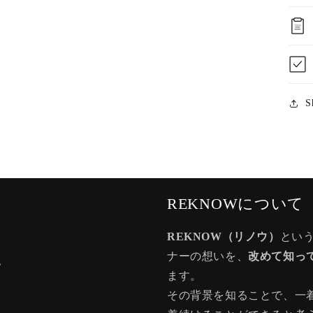
S
REKNOWについて
REKNOW（リノウ）
とい
ナーの想いを、
改めて知っ
記
ます。
その背景を知ることで、一