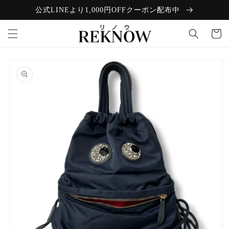
コンテン
公式LINEより1,000円OFFクーポン配布中
ツに進む
カ
ー
ト
商品情報
にスキッ
プ