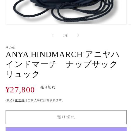
モ
ー
の
1
/
8
ダ
ル
で
その他
ANYA HINDMARCH アニヤハ
メ
デ
インドマーチ ナップサック
ィ
ア
リュック
(1)
(2
を
開
通
¥27,800
売り切れ
く
常
価
(税込)
配送料
はご購入時に計算されます。
格
売り切れ