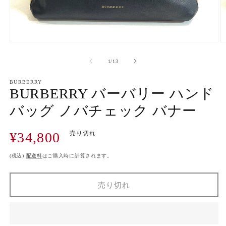
モ
ー
の
1
/
13
ダ
ル
で
BURBERRY
BURBERRY バーバリー ハンド
メ
デ
バッグ ノバチェック バナー
ィ
ア
(1)
(2
通
¥34,800
売り切れ
を
開
常
く
価
(税込)
配送料
はご購入時に計算されます。
格
売り切れ