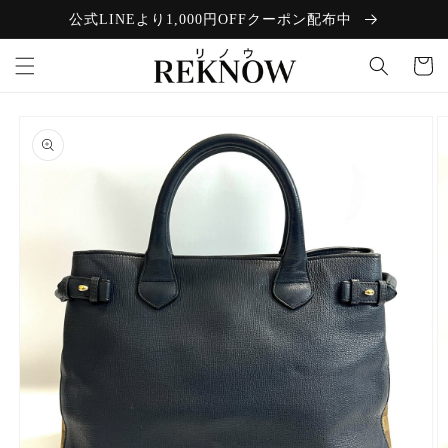
コンテン
公式LINEより1,000円OFFクーポン配布中
ツに進む
カ
ー
ト
商品情報
にスキッ
プ