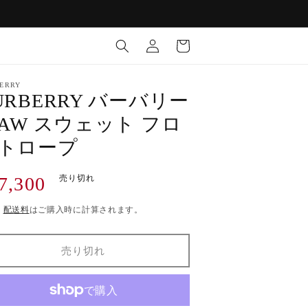
ロ
カ
グ
ー
イ
ト
ン
ERRY
URBERRY バーバリー
7AW スウェット フロ
トロープ
7,300
売り切れ
)
配送料
はご購入時に計算されます。
売り切れ