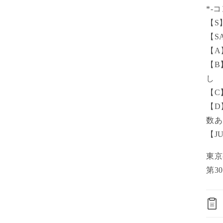
*-
【S
【S
【A
【B
し
【C
【D
数あ
【J
東
第30