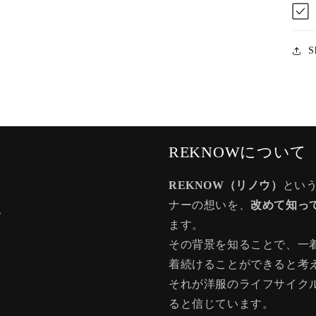
S
REKNOWについて
REKNOW（リノウ）
とい
ナーの想いを、
改めて知っ
記
ます。
その背景を知ることで、一
着続けることができると考
それが洋服のライフサイク
ると信じています。