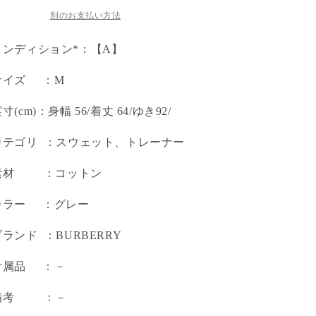
別のお支払い方法
コンディション*：【A】
サイズ ：M
実寸(cm)：身幅 56/着丈 64/ゆき92/
カテゴリ ：スウェット、トレーナー
 素材 ：コットン
カラー ：グレー
ブランド ：BURBERRY
付属品 ：－
 備考 ：－