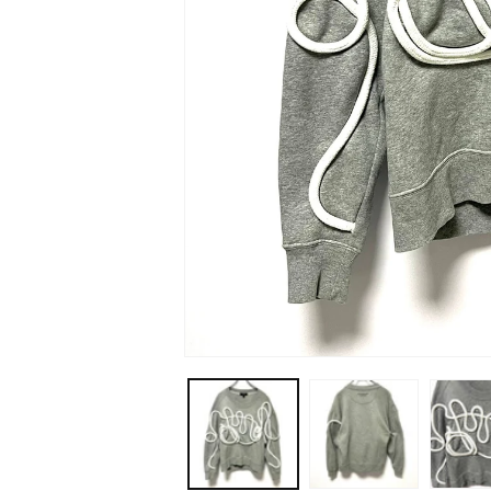
モ
ー
ダ
ル
で
メ
デ