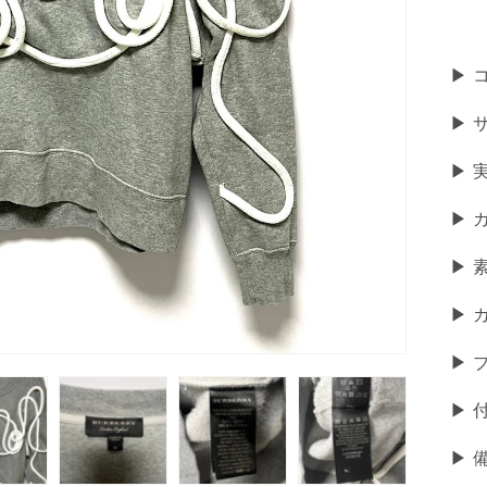
▶ 
▶ 
▶︎ 
▶ 
▶
▶ 
▶ 
▶ 
▶︎