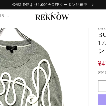
公式LINEより1,000円OFFクーポン配布中
ゴリ
BURB
B
1
ン
通
¥4
常
(税込
価
格