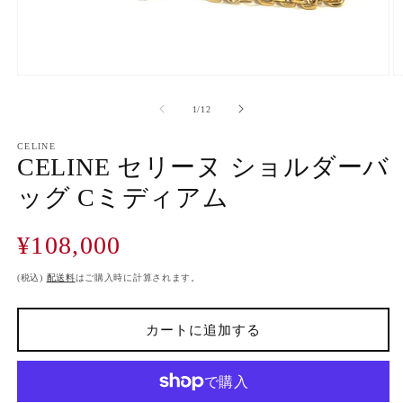
モ
ー
の
1
/
12
ダ
ル
で
CELINE
CELINE セリーヌ ショルダーバ
メ
デ
ッグ Cミディアム
ィ
ア
(1)
(2
通
¥108,000
を
開
常
く
価
(税込)
配送料
はご購入時に計算されます。
格
カートに追加する