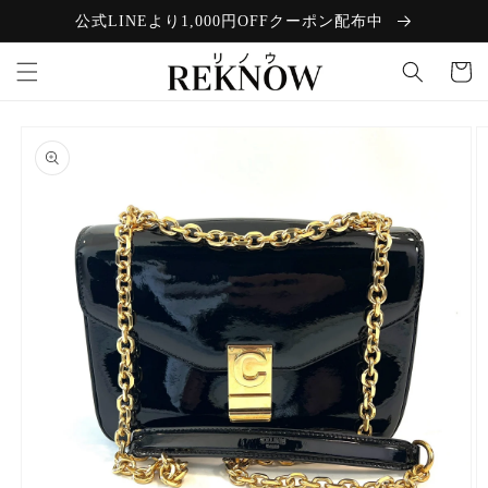
コンテン
公式LINEより1,000円OFFクーポン配布中
ツに進む
カ
ー
ト
商品情報
にスキッ
プ