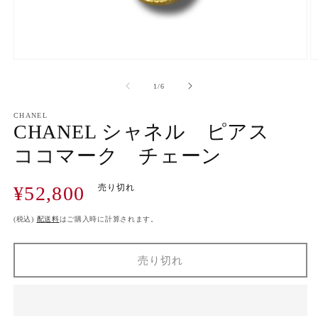
モ
ー
の
1
/
6
ダ
ル
で
CHANEL
CHANEL シャネル ピアス
メ
デ
ココマーク チェーン
ィ
ア
(1)
(2
通
¥52,800
売り切れ
を
開
常
く
価
(税込)
配送料
はご購入時に計算されます。
格
売り切れ