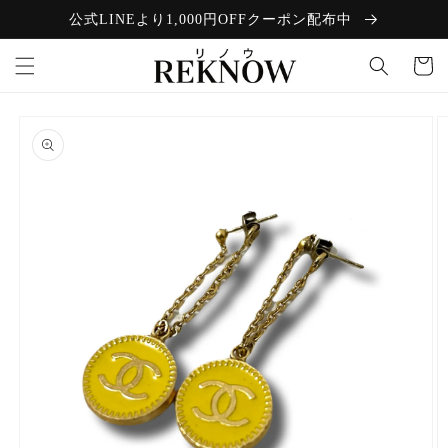
コンテン
公式LINEより1,000円OFFクーポン配布中
ツに進む
カ
ー
ト
商品情報
にスキッ
プ