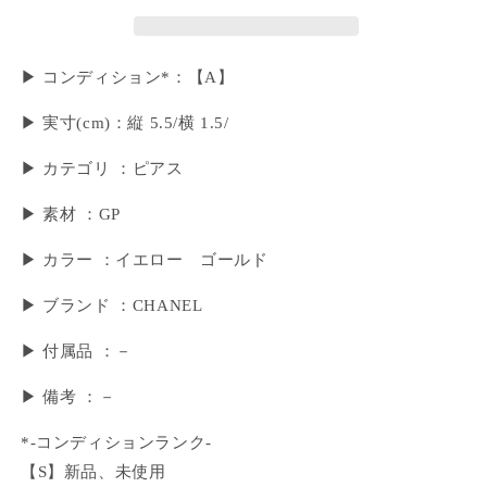
▶ コンディション*：【A】
▶︎ 実寸(cm)：縦 5.5/横 1.5/
▶ カテゴリ ：ピアス
▶ 素材 ：GP
▶ カラー ：イエロー ゴールド
▶ ブランド ：CHANEL
▶ 付属品 ：－
▶︎ 備考 ：－
*-コンディションランク-
【S】新品、未使用