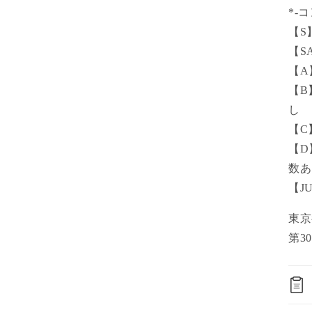
*-
【S
【S
【A
【B
し
【C
【D
数あ
【J
東
第30