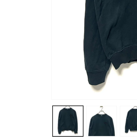
モ
ー
ダ
ル
で
メ
デ