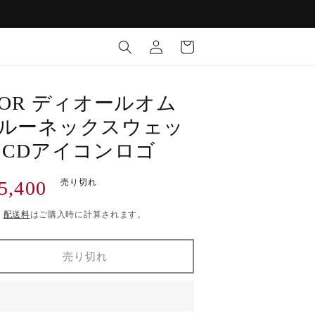
ロ
カ
グ
ー
イ
ト
ン
IOR ディオールオム
ルーネックスウェッ
 CDアイコンロゴ
5,400
売り切れ
)
配送料
はご購入時に計算されます。
売り切れ