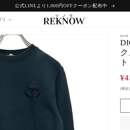
公式LINEより1,000円OFFクーポン配布中
ゴリ
DIOR
D
ク
ト
通
¥4
常
(税込
価
格