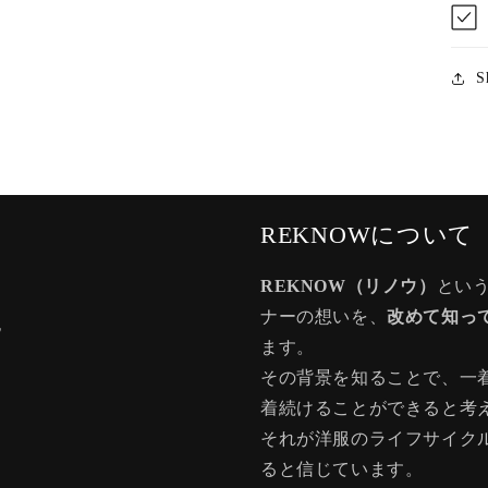
S
REKNOWについて
REKNOW（リノウ）
とい
ナーの想いを、
改めて知っ
記
ます。
その背景を知ることで、一
着続けることができると考
それが洋服のライフサイク
ると信じています。