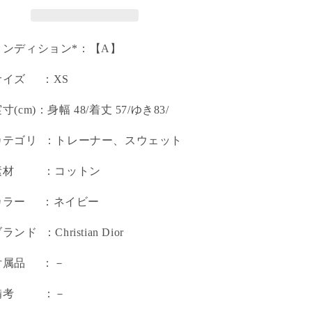
コンディション*：【A】
サイズ ：XS
実寸(cm)：身幅 48/着丈 57/ゆき83/
カテゴリ ：トレーナー、スウェット
 素材 ：コットン
カラー ：ネイビー
ランド ：Christian Dior
付属品 ：－
 備考 ：－