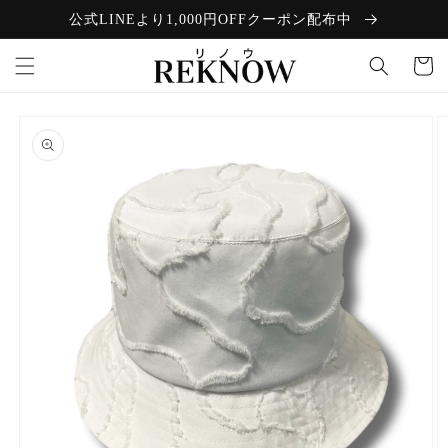
コンテン
公式LINEより1,000円OFFクーポン配布中
ツに進む
カ
ー
ト
商品情報
にスキッ
プ