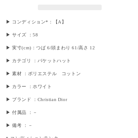
▶ コンディション*：【A】
▶ サイズ ：58
▶︎ 実寸(cm)：つば 6/頭まわり 61/高さ 12
▶ カテゴリ ：バケットハット
▶ 素材 ：ポリエステル コットン
▶ カラー ：ホワイト
▶ ブランド ：Christian Dior
▶ 付属品 ：－
▶︎ 備考 ：－