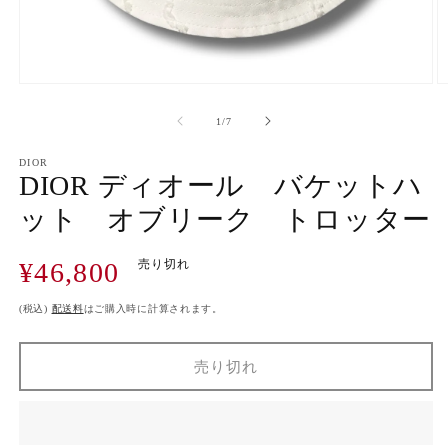
モ
ー
の
1
/
7
ダ
ル
で
DIOR
DIOR ディオール バケットハ
メ
デ
ット オブリーク トロッター
ィ
ア
(1)
(2
通
¥46,800
売り切れ
を
開
常
く
価
(税込)
配送料
はご購入時に計算されます。
格
売り切れ