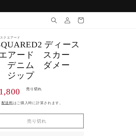
ロ
カ
グ
ー
イ
ト
ン
スクエアード
SQUARED2 ディース
エアード スカー
 デニム ダメー
 ジップ
1,800
売り切れ
)
配送料
はご購入時に計算されます。
売り切れ