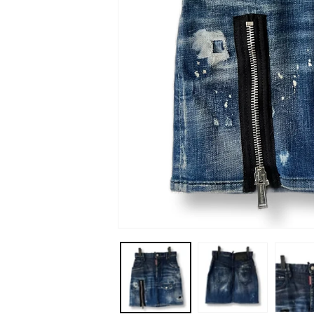
モ
ー
ダ
ル
で
メ
デ