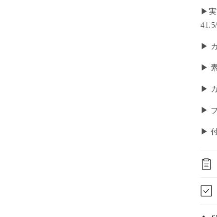
▶︎
41.
▶ 
▶ 
▶ 
▶ 
▶ 