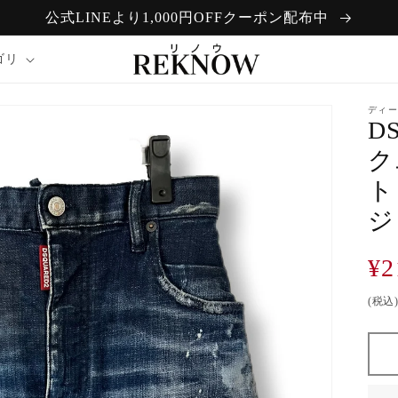
公式LINEより1,000円OFFクーポン配布中
ゴリ
ディー
D
ク
ト
ジ
通
¥2
常
(税込
価
格