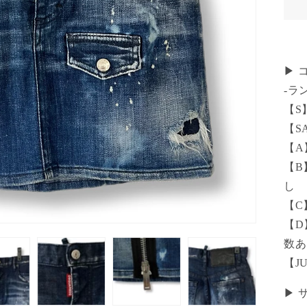
▶ 
-ラ
【S
【S
【A
【B
し
【C
【D
数あ
【J
▶ 