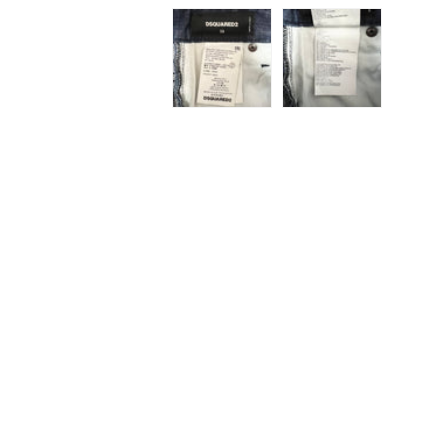
ィ
ア
(1)
を
開
く