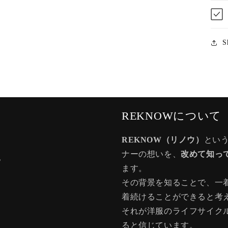
S
REKNOWについて
REKNOW（リノウ）
とい
ナーの想いを、
改めて知っ
記
ます。
その背景を知ることで、一
着続けることができると考
それが洋服のライフサイク
ると信じています。