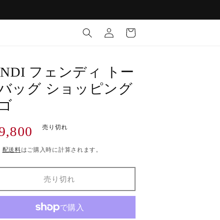
ロ
カ
グ
ー
イ
ト
ン
I
ENDI フェンディ トー
バッグ ショッピング
ゴ
9,800
売り切れ
)
配送料
はご購入時に計算されます。
売り切れ