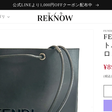
公式LINEより1,000円OFFクーポン配布中
ゴリ
FEND
F
ト
ロ
通
¥8
常
(税込
価
格