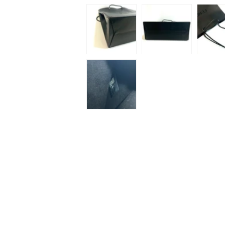
ィ
ア
(1)
を
開
く