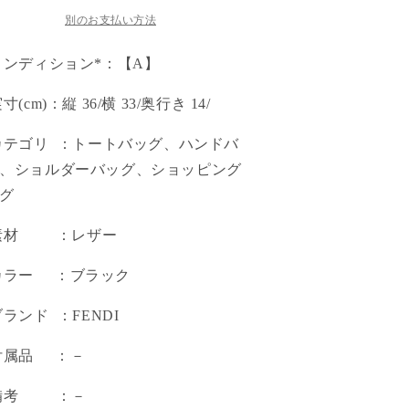
別のお支払い方法
コンディション*：【A】
実寸(cm)：縦 36/横 33/奥行き 14/
カテゴリ ：トートバッグ、ハンドバ
、ショルダーバッグ、ショッピング
グ
 素材 ：レザー
カラー ：ブラック
ブランド ：FENDI
付属品 ：－
 備考 ：－