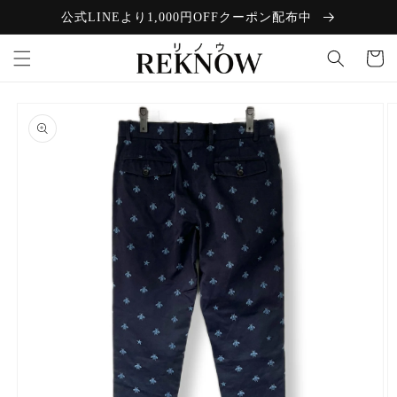
コンテン
公式LINEより1,000円OFFクーポン配布中
ツに進む
カ
ー
ト
商品情報
にスキッ
プ