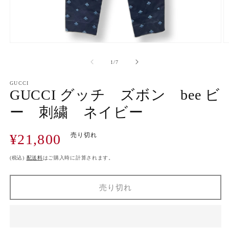
モ
ー
の
1
/
7
ダ
ル
で
GUCCI
GUCCI グッチ ズボン bee ビ
メ
デ
ー 刺繍 ネイビー
ィ
ア
(1)
(2
通
¥21,800
売り切れ
を
開
常
く
価
(税込)
配送料
はご購入時に計算されます。
格
売り切れ