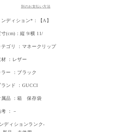
別のお支払い方法
コンディション*：【A】
実寸(cm)：縦 9/横 11/
カテゴリ ：マネークリップ
素材 ：レザー
カラー ：ブラック
ブランド ：GUCCI
付属品 ：箱 保存袋
 備考 ：－
コンディションランク-