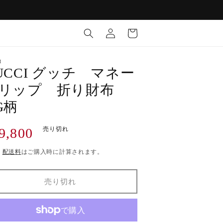
ロ
カ
グ
ー
イ
ト
ン
I
UCCI グッチ マネー
リップ 折り財布
G柄
9,800
売り切れ
)
配送料
はご購入時に計算されます。
売り切れ