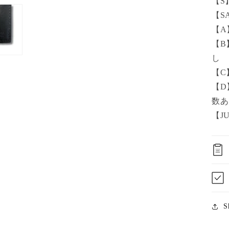
【S
【S
【A
【B
し
【C
【D
数あ
【J
S