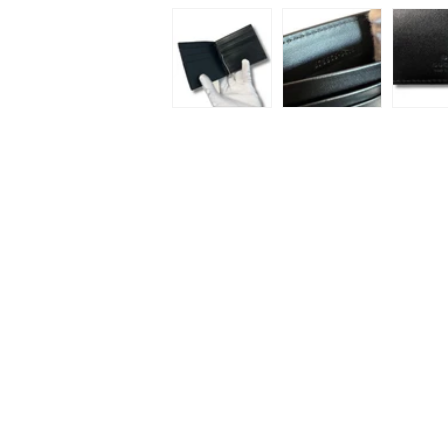
ィ
ア
(1)
を
開
く