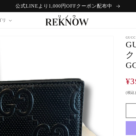
公式LINEより1,000円OFFクーポン配布中
ゴリ
GUCC
G
ク
G
通
¥3
常
(税込
価
格