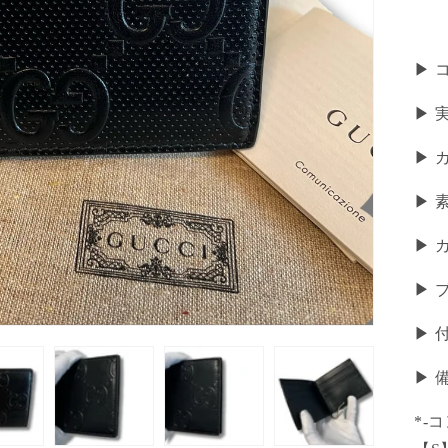
▶ 
▶︎ 
▶ 
▶ 
▶ 
▶ 
▶ 
▶︎
*-