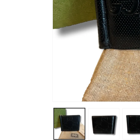
モ
ー
ダ
ル
で
メ
デ