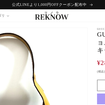
公式LINEより1,000円OFFクーポン配布中
ゴリ
GUCC
G
ョ
キ
通
¥2
常
(税込
価
格