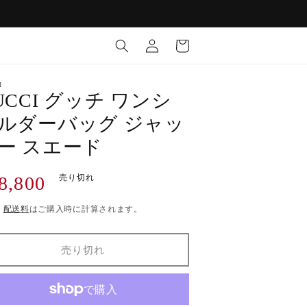
ロ
カ
グ
ー
イ
ト
ン
I
UCCI グッチ ワンシ
ルダーバッグ ジャッ
ー スエード
8,800
売り切れ
)
配送料
はご購入時に計算されます。
売り切れ