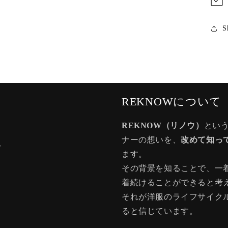
S
REKNOWについて
REKNOW（リノウ）
とい
ナーの想いを、
改めて知っ
記
ます。
その背景を知ることで、一
着続けることができると考
それが洋服のライフサイク
ると信じています。