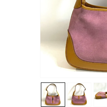
モ
ー
ダ
ル
で
メ
デ