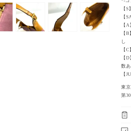
*-
【S
【S
【A
【B
し
【C
【D
数あ
【J
東
第30