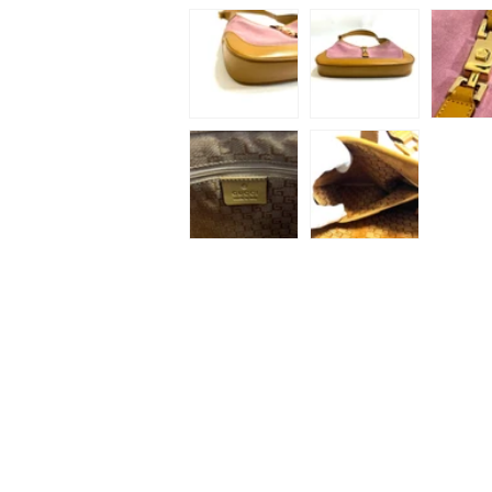
ィ
ア
(1)
を
開
く