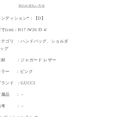
別のお支払い方法
コンディション*：【D】
実寸(cm)：H17 /W26 /D 4/
カテゴリ ：ハンドバッグ、ショルダ
ッグ
素材 ：ジャガード レザー
カラー ：ピンク
ブランド ：GUCCI
付属品 ：－
 備考 ：－