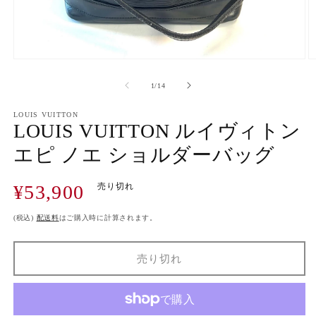
モ
ー
の
1
/
14
ダ
ル
で
LOUIS VUITTON
LOUIS VUITTON ルイヴィトン
メ
デ
エピ ノエ ショルダーバッグ
ィ
ア
(1)
(2
通
¥53,900
売り切れ
を
開
常
く
価
(税込)
配送料
はご購入時に計算されます。
格
売り切れ