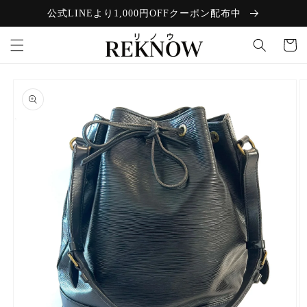
コンテン
公式LINEより1,000円OFFクーポン配布中
ツに進む
カ
ー
ト
商品情報
にスキッ
プ