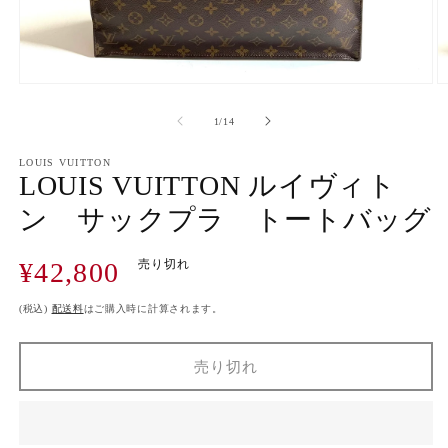
モ
ー
の
1
/
14
ダ
ル
で
LOUIS VUITTON
LOUIS VUITTON ルイヴィト
メ
デ
ン サックプラ トートバッグ
ィ
ア
(1)
(2
通
¥42,800
売り切れ
を
開
常
く
価
(税込)
配送料
はご購入時に計算されます。
格
売り切れ