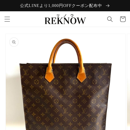
コンテン
公式LINEより1,000円OFFクーポン配布中
ツに進む
カ
ー
ト
商品情報
にスキッ
プ