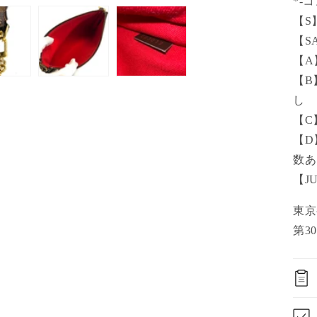
*-
【S
【S
【A
【B
し
【C
【D
数あ
【J
東
第30