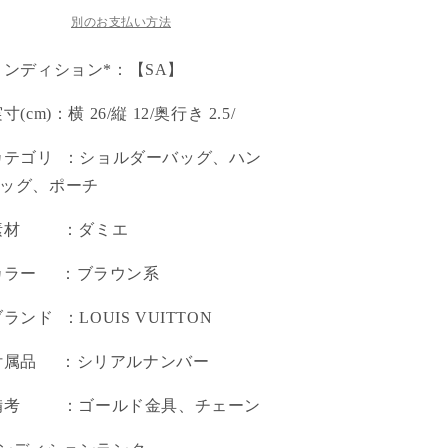
別のお支払い方法
コンディション*：【SA】
実寸(cm)：横 26/縦 12/奥行き 2.5/
カテゴリ ：ショルダーバッグ、ハン
ッグ、ポーチ
 素材 ：ダミエ
カラー ：ブラウン系
ブランド ：LOUIS VUITTON
付属品 ：シリアルナンバー
 備考 ：ゴールド金具、チェーン