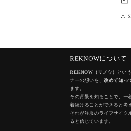
S
REKNOWについて
REKNOW（リノウ）
とい
ナーの想いを、
改めて知っ
記
ます。
その背景を知ることで、一
着続けることができると考
それが洋服のライフサイク
ると信じています。