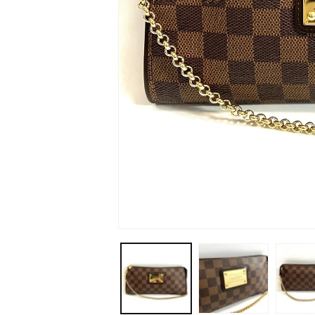
モ
ー
ダ
ル
で
メ
デ