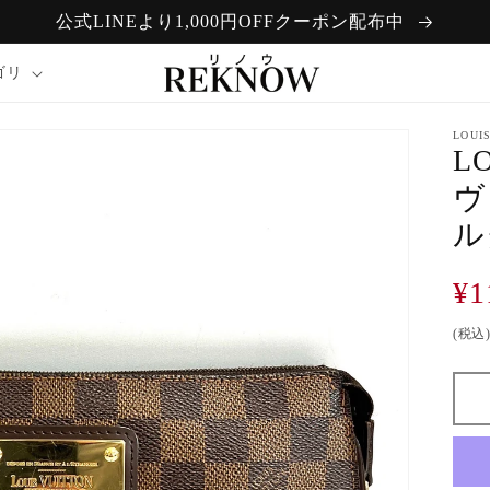
公式LINEより1,000円OFFクーポン配布中
ゴリ
LOUI
L
ヴ
ル
通
¥1
常
(税込
価
格