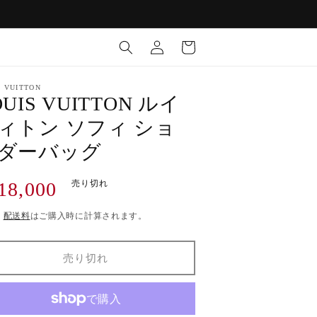
ロ
カ
グ
ー
イ
ト
ン
S VUITTON
OUIS VUITTON ルイ
ィトン ソフィ ショ
ダーバッグ
18,000
売り切れ
)
配送料
はご購入時に計算されます。
売り切れ