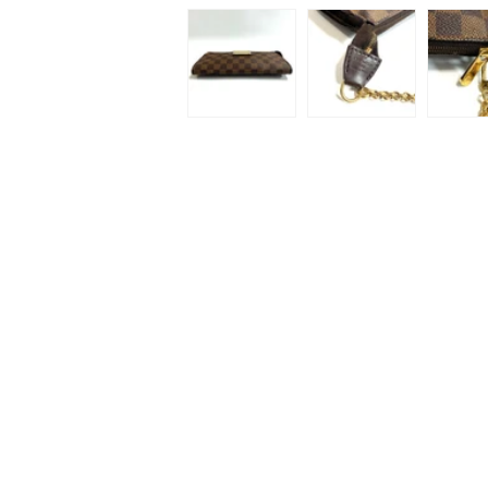
ィ
ア
(1)
を
開
く