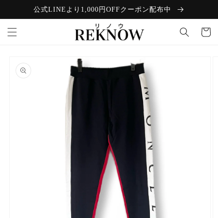
コンテン
公式LINEより1,000円OFFクーポン配布中
ツに進む
カ
ー
ト
商品情報
にスキッ
プ