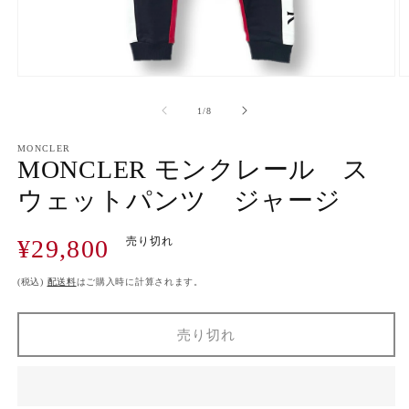
モ
ー
の
1
/
8
ダ
ル
で
MONCLER
MONCLER モンクレール ス
メ
デ
ウェットパンツ ジャージ
ィ
ア
(1)
(2
通
¥29,800
売り切れ
を
開
常
く
価
(税込)
配送料
はご購入時に計算されます。
格
売り切れ