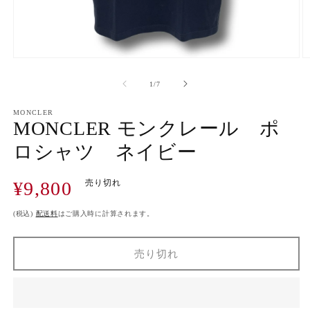
モ
ー
の
1
/
7
ダ
ル
で
MONCLER
MONCLER モンクレール ポ
メ
デ
ロシャツ ネイビー
ィ
ア
(1)
(2
通
¥9,800
売り切れ
を
開
常
く
価
(税込)
配送料
はご購入時に計算されます。
格
売り切れ