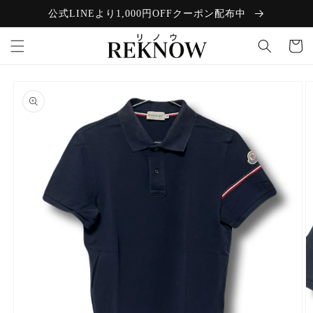
コンテン
公式LINEより1,000円OFFクーポン配布中
ツに進む
カ
ー
ト
商品情報
にスキッ
プ