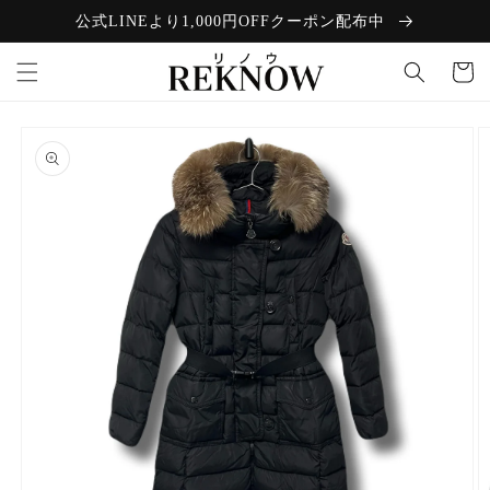
コンテン
公式LINEより1,000円OFFクーポン配布中
ツに進む
カ
ー
ト
商品情報
にスキッ
プ