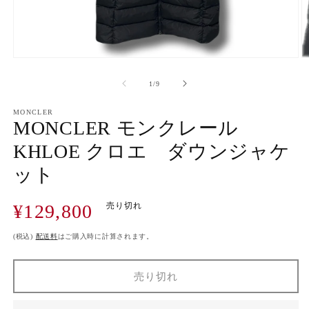
モ
ー
の
1
/
9
ダ
ル
で
MONCLER
MONCLER モンクレール
メ
デ
KHLOE クロエ ダウンジャケ
ィ
ア
ット
(1)
(2
を
開
通
¥129,800
売り切れ
く
常
価
(税込)
配送料
はご購入時に計算されます。
格
売り切れ