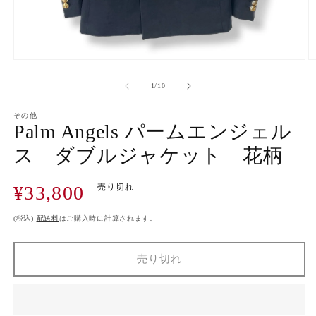
モ
ー
の
1
/
10
ダ
ル
で
その他
Palm Angels パームエンジェル
メ
デ
ス ダブルジャケット 花柄
ィ
ア
(1)
(2
通
¥33,800
売り切れ
を
開
常
く
価
(税込)
配送料
はご購入時に計算されます。
格
売り切れ