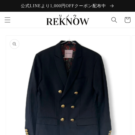
コンテン
公式LINEより1,000円OFFクーポン配布中
ツに進む
カ
ー
ト
商品情報
にスキッ
プ