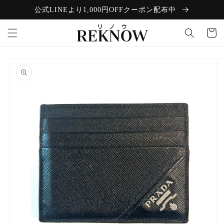
コンテン
公式LINEより1,000円OFFクーポン配布中
ツに進む
カ
ー
ト
商品情報
にスキッ
プ