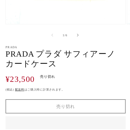
モ
ー
の
1
/
6
ダ
ル
で
PRADA
PRADA プラダ サフィアーノ
メ
デ
カードケース
ィ
ア
(1)
(2
通
¥23,500
売り切れ
を
開
常
く
価
(税込)
配送料
はご購入時に計算されます。
格
売り切れ