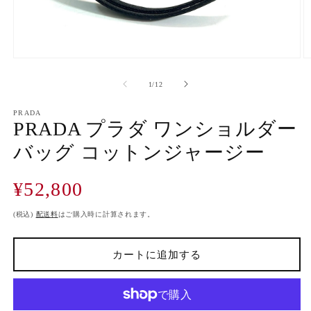
モ
ー
の
1
/
12
ダ
ル
で
PRADA
PRADA プラダ ワンショルダー
メ
デ
バッグ コットンジャージー
ィ
ア
(1)
(2
通
¥52,800
を
開
常
く
価
(税込)
配送料
はご購入時に計算されます。
格
カートに追加する