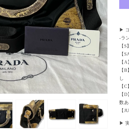
▶ 
-ラ
【S
【S
【A
【B
し
【C
【D
数あ
【J
▶︎ 