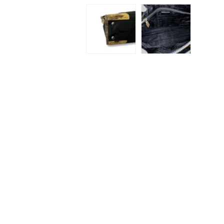
ィ
ア
(1)
を
開
く