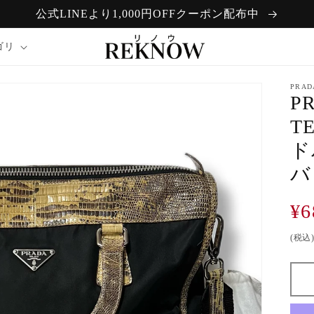
公式LINEより1,000円OFFクーポン配布中
ゴリ
PRAD
P
T
ド
バ
通
¥6
常
(税込
価
格