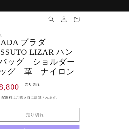
ロ
カ
グ
ー
イ
ト
ン
A
RADA プラダ
ESSUTO LIZAR ハン
バッグ ショルダー
ッグ 革 ナイロン
8,800
売り切れ
)
配送料
はご購入時に計算されます。
売り切れ