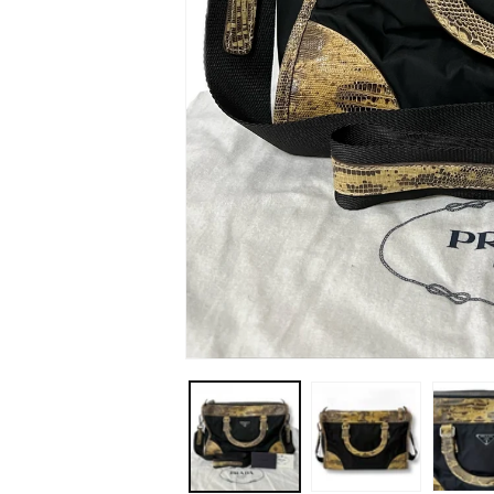
モ
ー
ダ
ル
で
メ
デ