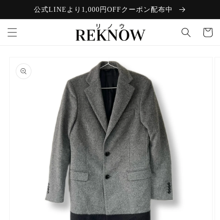
コンテン
公式LINEより1,000円OFFクーポン配布中
ツに進む
カ
ー
ト
商品情報
にスキッ
プ