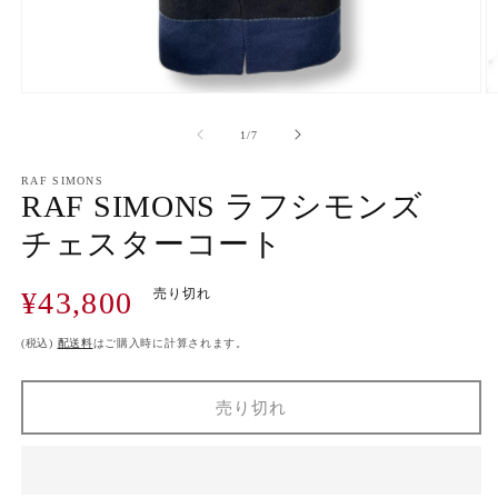
モ
ー
の
1
/
7
ダ
ル
で
RAF SIMONS
RAF SIMONS ラフシモンズ
メ
デ
チェスターコート
ィ
ア
(1)
(2
通
¥43,800
売り切れ
を
開
常
く
価
(税込)
配送料
はご購入時に計算されます。
格
売り切れ