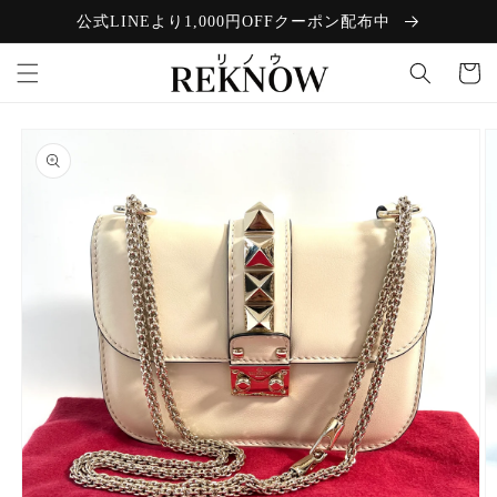
コンテン
公式LINEより1,000円OFFクーポン配布中
ツに進む
カ
ー
ト
商品情報
にスキッ
プ