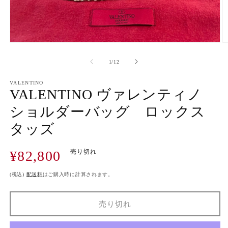
モ
ー
の
1
/
12
ダ
ル
で
VALENTINO
VALENTINO ヴァレンティノ
メ
デ
ショルダーバッグ ロックス
ィ
ア
タッズ
(1)
(2
を
開
通
¥82,800
売り切れ
く
常
価
(税込)
配送料
はご購入時に計算されます。
格
売り切れ