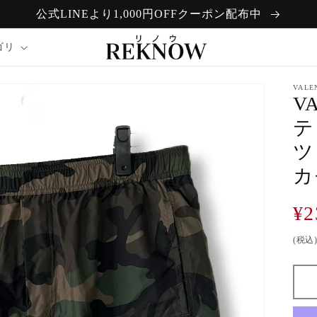
公式LINEより1,000円OFFクーポン配布中
ゴリ
VALE
V
テ
ツ
カ
通
¥2
常
(税込
価
格