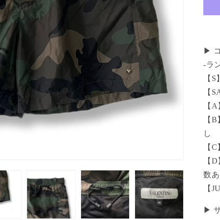
▶ 
-ラ
【S
【S
【A
【B
し
【C
【D
数あ
【J
▶ 