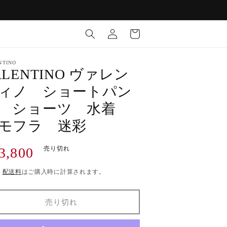
ロ
カ
グ
ー
イ
ト
ン
NTINO
ALENTINO ヴァレン
ィノ ショートパン
 ショーツ 水着
モフラ 迷彩
3,800
売り切れ
)
配送料
はご購入時に計算されます。
売り切れ