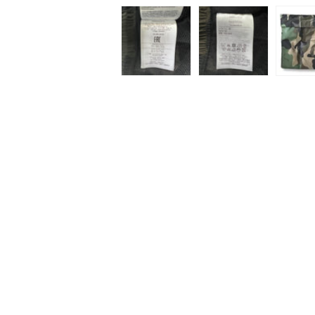
ィ
ア
(1)
を
開
く