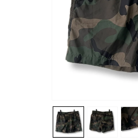
モ
ー
ダ
ル
で
メ
デ