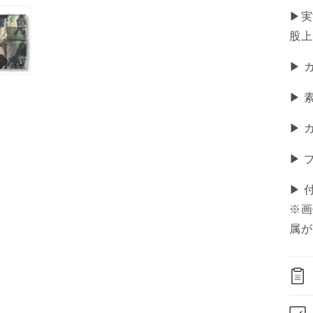
▶︎
股上 
▶ 
▶ 
▶ 
▶ 
▶ 
※画
属が