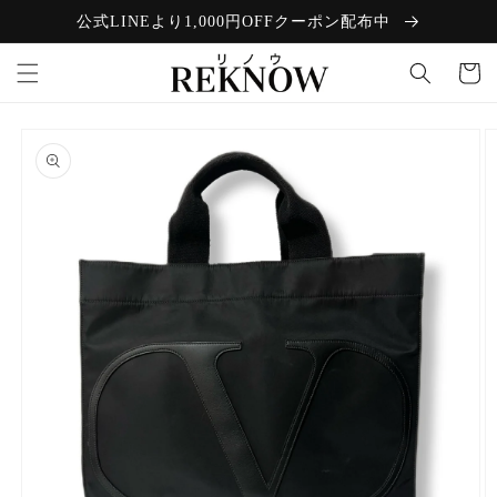
コンテン
公式LINEより1,000円OFFクーポン配布中
ツに進む
カ
ー
ト
商品情報
にスキッ
プ