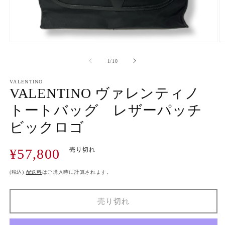
モ
ー
の
1
/
10
ダ
ル
で
VALENTINO
VALENTINO ヴァレンティノ
メ
デ
トートバッグ レザーパッチ
ィ
ア
ビックロゴ
(1)
(2
を
開
通
¥57,800
売り切れ
く
常
価
(税込)
配送料
はご購入時に計算されます。
格
売り切れ