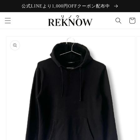
コンテン
公式LINEより1,000円OFFクーポン配布中
ツに進む
カ
ー
ト
商品情報
にスキッ
プ