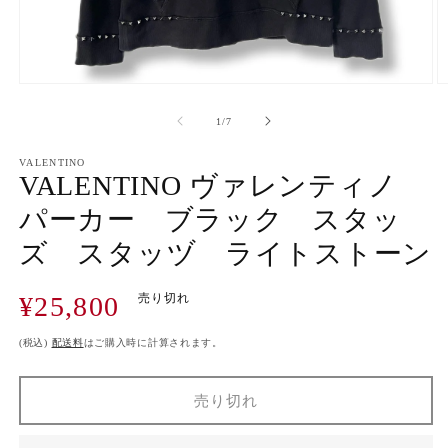
モ
ー
の
1
/
7
ダ
ル
で
VALENTINO
VALENTINO ヴァレンティノ
メ
デ
パーカー ブラック スタッ
ィ
ア
ズ スタッヅ ライトストーン
(1)
(2
を
開
通
¥25,800
売り切れ
く
常
価
(税込)
配送料
はご購入時に計算されます。
格
売り切れ