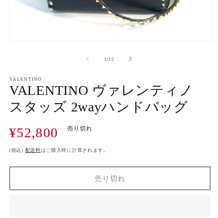
モ
ー
の
1
/
15
ダ
ル
で
VALENTINO
VALENTINO ヴァレンティノ
メ
デ
スタッズ 2wayハンドバッグ
ィ
ア
(1)
(2
通
¥52,800
売り切れ
を
開
常
く
価
(税込)
配送料
はご購入時に計算されます。
格
売り切れ