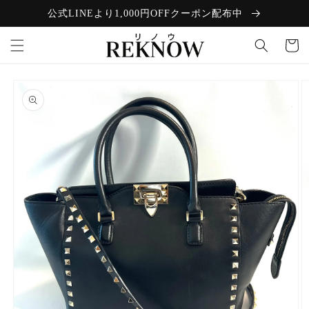
コンテン
公式LINEより1,000円OFFクーポン配布中
ツに進む
カ
ー
ト
商品情報
にスキッ
プ