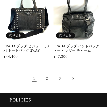
格
売り切れ
売り切れ
PRADA プラダ ビジュー カナ
PRADA プラダ ハンドバッグ
パ トートバッグ 2WAY
トート レザー チャーム
通
¥44,400
通
¥47,300
常
常
価
価
格
格
1
2
3
POLICIES