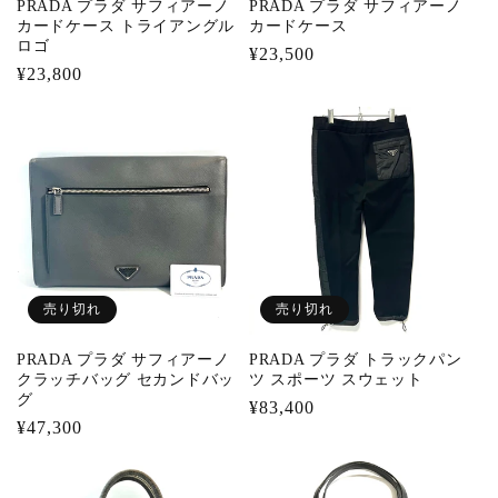
PRADA プラダ サフィアーノ
PRADA プラダ サフィアーノ
カードケース トライアングル
カードケース
ロゴ
通
¥23,500
通
¥23,800
常
常
価
価
格
格
売り切れ
売り切れ
PRADA プラダ サフィアーノ
PRADA プラダ トラックパン
クラッチバッグ セカンドバッ
ツ スポーツ スウェット
グ
通
¥83,400
通
¥47,300
常
常
価
価
格