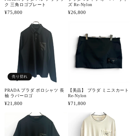
ク 三角ロゴプレート
ズ Re-Nylon
通
¥75,800
通
¥26,800
常
常
価
価
格
格
売り切れ
PRADA プラダ ポロシャツ 長
【美品】 プラダ ミニスカート
袖 ラバーロゴ
Re-Nylon
通
¥21,800
通
¥71,800
常
常
価
価
格
格