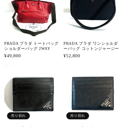
PRADA プラダ トートバッグ
PRADA プラダ ワンショルダ
ショルダーバッグ 2WAY
ーバッグ コットンジャージー
通
¥49,800
通
¥52,800
常
常
価
価
格
格
売り切れ
売り切れ