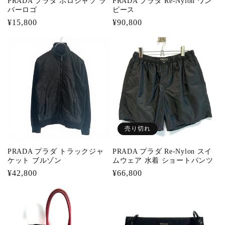
PRADA プラダ ポロシャツ ラ
PRADA プラダ Re-Nylon ワン
バーロゴ
ピース
通
¥15,800
通
¥90,800
常
常
価
価
格
格
売り切れ
PRADA プラダ トラックジャ
PRADA プラダ Re-Nylon スイ
ケット ブルゾン
ムウェア 水着 ショートパンツ
通
¥42,800
通
¥66,800
常
常
価
価
格
格