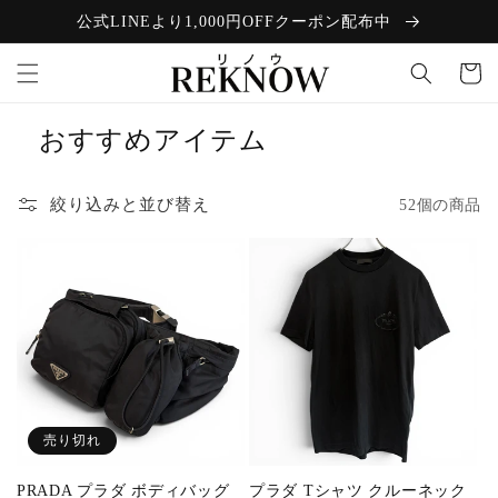
コンテン
公式LINEより1,000円OFFクーポン配布中
ツに進む
カ
ー
ト
おすすめアイテム
絞り込みと並び替え
52個の商品
売り切れ
PRADA プラダ ボディバッグ
プラダ Tシャツ クルーネック