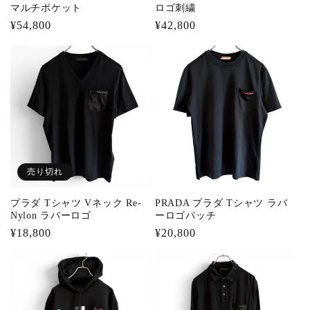
マルチポケット
ロゴ刺繍
通
¥54,800
通
¥42,800
常
常
価
価
格
格
売り切れ
プラダ Tシャツ Vネック Re-
PRADA プラダ Tシャツ ラバ
Nylon ラバーロゴ
ーロゴパッチ
通
¥18,800
通
¥20,800
常
常
価
価
格
格