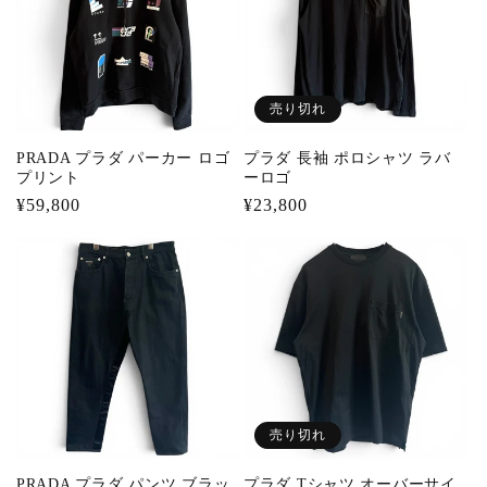
売り切れ
PRADA プラダ パーカー ロゴ
プラダ 長袖 ポロシャツ ラバ
プリント
ーロゴ
通
¥59,800
通
¥23,800
常
常
価
価
格
格
売り切れ
PRADA プラダ パンツ ブラッ
プラダ Tシャツ オーバーサイ