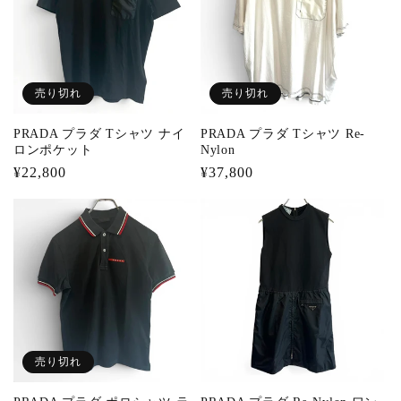
売り切れ
売り切れ
PRADA プラダ Tシャツ ナイ
PRADA プラダ Tシャツ Re-
ロンポケット
Nylon
通
¥22,800
通
¥37,800
常
常
価
価
格
格
売り切れ